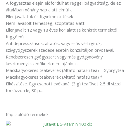
A fogyasztás elején előfordulhat reggeli bágyadtság, de ez
általában néhány nap alatt elmúlik.
Ellenjavallatok és figyelmeztetések
Nem javasolt terhesség, szoptatás alatt.
Ellenjavallt 12 vagy 18 éves kor alatt (a konkrét terméktől
függően).
Antidepresszánsok, altatók, vagy erős vérhígítók,
szívgyógyszerek szedése esetén konzultáljon orvosával.
Rendszeresen gyógyszert vagy más gyógynövény
készítményt szedőknek nem ajánlott.
Macskagyökeres teakeverék (Altató hatású tea) – Györgytea
Macskagyökeres teakeverék (Altató hatású tea) *
Elkészítése. Egy csapott evőkanál (3 g) teafüvet 2,5 dl vízzel
forrázzon le, 30 p…
Kapcsolódó termékek