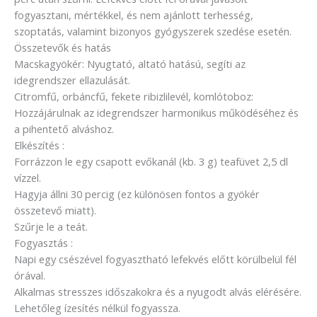
fogyasztani, mértékkel, és nem ajánlott terhesség,
szoptatás, valamint bizonyos gyógyszerek szedése esetén.
Összetevők és hatás
Macskagyökér: Nyugtató, altató hatású, segíti az
idegrendszer ellazulását.
Citromfű, orbáncfű, fekete ribizlilevél, komlótoboz:
Hozzájárulnak az idegrendszer harmonikus működéséhez és
a pihentető alváshoz.
Elkészítés :
Forrázzon le egy csapott evőkanál (kb. 3 g) teafüvet 2,5 dl
vízzel.
Hagyja állni 30 percig (ez különösen fontos a gyökér
összetevő miatt).
Szűrje le a teát.
Fogyasztás :
Napi egy csészével fogyasztható lefekvés előtt körülbelül fél
órával.
Alkalmas stresszes időszakokra és a nyugodt alvás elérésére.
Lehetőleg ízesítés nélkül fogyassza.