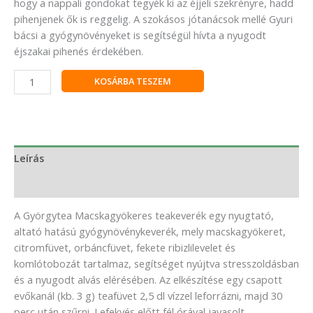
hogy a nappali gondokat tegyék ki az éjjeli szekrényre, hadd
pihenjenek ők is reggelig. A szokásos jótanácsok mellé Gyuri
bácsi a gyógynövényeket is segítségül hívta a nyugodt
éjszakai pihenés érdekében.
KOSÁRBA TESZEM
Leírás
Vélemények (0)
A Györgytea Macskagyökeres teakeverék egy nyugtató,
altató hatású gyógynövénykeverék, mely macskagyökeret,
citromfüvet, orbáncfüvet, fekete ribizlilevelet és
komlótobozát tartalmaz, segítséget nyújtva stresszoldásban
és a nyugodt alvás elérésében. Az elkészítése egy csapott
evőkanál (kb. 3 g) teafüvet 2,5 dl vízzel leforrázni, majd 30
perc után szűrni. Lefekvés előtt fél órával javasolt