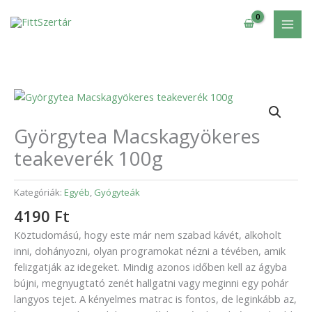
Skip
100g
to
mennyiség
content
Györgytea
Macskagyökeres
teakeverék
Györgytea Macskagyökeres
100g
teakeverék 100g
mennyiség
Kategóriák:
Egyéb
,
Gyógyteák
4190
Ft
Köztudomású, hogy este már nem szabad kávét, alkoholt
inni, dohányozni, olyan programokat nézni a tévében, amik
felizgatják az idegeket. Mindig azonos időben kell az ágyba
bújni, megnyugtató zenét hallgatni vagy meginni egy pohár
langyos tejet. A kényelmes matrac is fontos, de leginkább az,