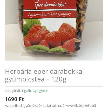
Herbária eper darabokkal
gyümölcstea – 120g
Kategóriák:
Egyéb
,
Gyógyteák
1690
Ft
Az aprított gyümölcsöket tartalmazó keverék összetevői