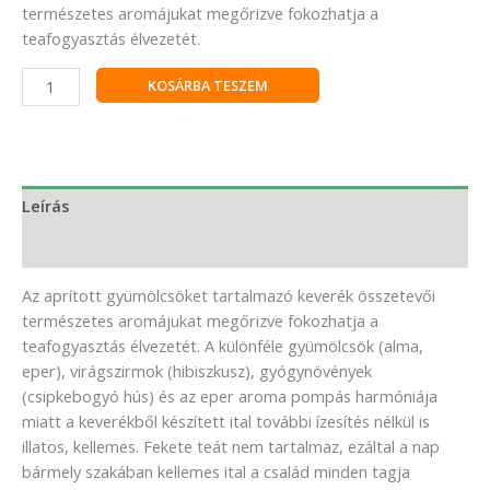
természetes aromájukat megőrizve fokozhatja a
teafogyasztás élvezetét.
KOSÁRBA TESZEM
Leírás
Vélemények (0)
Az aprított gyümölcsöket tartalmazó keverék összetevői
természetes aromájukat megőrizve fokozhatja a
teafogyasztás élvezetét. A különféle gyümölcsök (alma,
eper), virágszirmok (hibiszkusz), gyógynövények
(csipkebogyó hús) és az eper aroma pompás harmóniája
miatt a keverékből készített ital további ízesítés nélkül is
illatos, kellemes. Fekete teát nem tartalmaz, ezáltal a nap
bármely szakában kellemes ital a család minden tagja