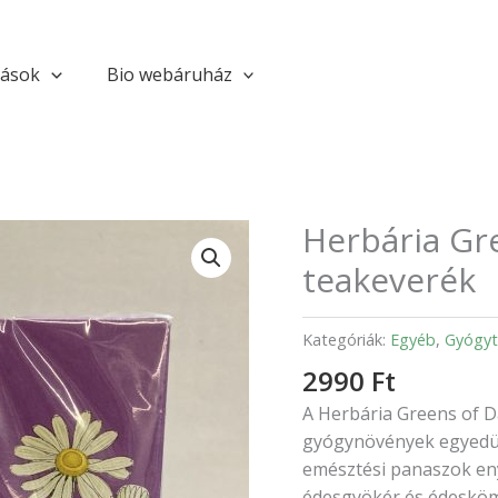
tások
Bio webáruház
Herbária Gr
Herbária
Greens
teakeverék
of
Daisy
Kategóriák:
Egyéb
,
Gyógyt
Komfort
teakeverék
2990
Ft
mennyiség
A Herbária Greens of D
gyógynövények egyedülá
emésztési panaszok eny
édesgyökér és édesköm