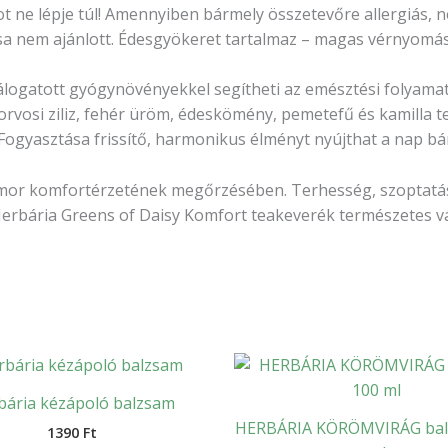
ot ne lépje túl! Amennyiben bármely összetevőre allergiás, 
ása nem ajánlott. Édesgyökeret tartalmaz – magas vérnyomás
logatott gyógynövényekkel segítheti az emésztési folyamat
orvosi ziliz, fehér üröm, édeskömény, pemetefű és kamilla
gyasztása frissítő, harmonikus élményt nyújthat a nap bá
yomor komfortérzetének megőrzésében. Terhesség, szoptatás 
Herbária Greens of Daisy Komfort teakeverék természetes v
bária kézápoló balzsam
HERBÁRIA KÖRÖMVIRÁG bal
1390
Ft