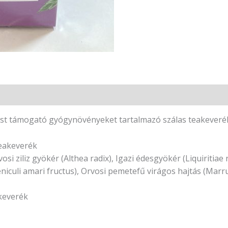
st támogató gyógynövényeket tartalmazó szálas teakeveré
teakeverék
i ziliz gyökér (Althea radix), Igazi édesgyökér (Liquiritiae 
culi amari fructus), Orvosi pemetefű virágos hajtás (Marrubi
keverék