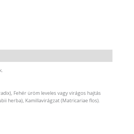
k.
radix), Fehér üröm leveles vagy virágos hajtás
i herba), Kamillavirágzat (Matricariae flos).