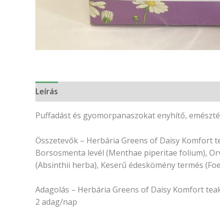
Leírás
Vélemények (0)
Puffadást és gyomorpanaszokat enyhítő, emészté
Összetevők – Herbária Greens of Daisy Komfort 
Borsosmenta levél (Menthae piperitae folium), Orvos
(Absinthii herba), Keserű édeskömény termés (Foeni
Adagolás – Herbária Greens of Daisy Komfort tea
2 adag/nap