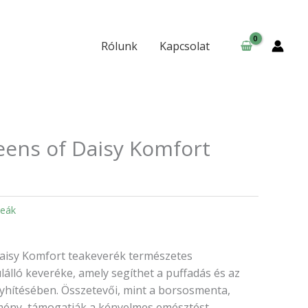
Daisy
Komfort
teakeverék
Rólunk
Kapcsolat
mennyiség
eens of Daisy Komfort
eák
aisy Komfort teakeverék természetes
lló keveréke, amely segíthet a puffadás és az
hítésében. Összetevői, mint a borsosmenta,
ény, támogatják a kényelmes emésztést,