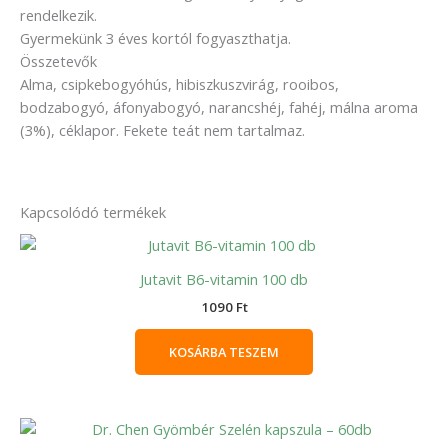
rendelkezik.
Gyermekünk 3 éves kortól fogyaszthatja.
Összetevők
Alma, csipkebogyóhús, hibiszkuszvirág, rooibos,
bodzabogyó, áfonyabogyó, narancshéj, fahéj, málna aroma
(3%), céklapor. Fekete teát nem tartalmaz.
Kapcsolódó termékek
Jutavit B6-vitamin 100 db
1090
Ft
KOSÁRBA TESZEM