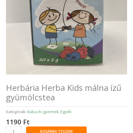
Herbária Herba Kids málna ízű
gyümölcstea
Kategóriák:
Baba és gyermek
,
Egyéb
1190
Ft
KOSÁRBA TESZEM