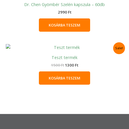
Dr. Chen Gyömbér Szelén kapszula – 60db
2990
Ft
KOSÁRBA TESZEM
Original
Current
Sale!
price
price
was:
is:
Teszt termék
1500 Ft.
1300 Ft.
1500
Ft
1300
Ft
KOSÁRBA TESZEM