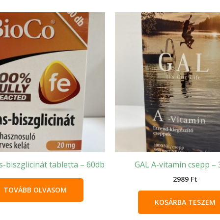
-biszglicinát tabletta – 60db
GAL A-vitamin csepp – 
2989
Ft
TOVÁBB OLVASOM
KOSÁRBA TESZEM