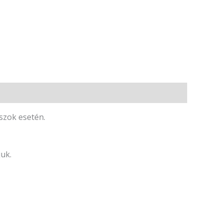
szok esetén.
juk.