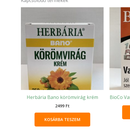
Kapcsolódó termékek
Herbária Bano körömvirág krém
BioCo Vas
2499
Ft
KOSÁRBA TESZEM