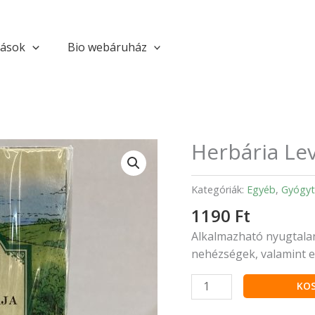
tások
Bio webáruház
Herbária Lev
Herbária
Levendulavirág
filteres
Kategóriák:
Egyéb
,
Gyógyt
tea
1190
Ft
mennyiség
Alkalmazható nyugtalans
nehézségek, valamint 
KO