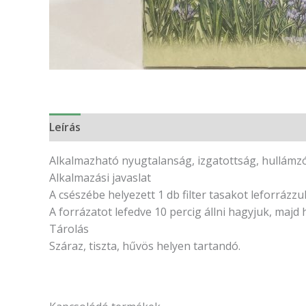
Leírás
Vélemények (0)
Alkalmazható nyugtalanság, izgatottság, hullámzó
Alkalmazási javaslat
A csészébe helyezett 1 db filter tasakot leforrázzuk 
A forrázatot lefedve 10 percig állni hagyjuk, majd 
Tárolás
Száraz, tiszta, hűvös helyen tartandó.