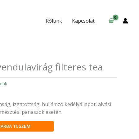
tea
mennyiség
Rólunk
Kapcsolat
endulavirág filteres tea
eák
ág, izgatottság, hullámzó kedélyállapot, alvási
emésztési panaszok esetén.
SÁRBA TESZEM