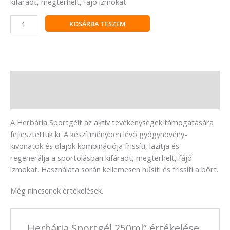
kifáradt, megterhelt, fájó izmokat
KOSÁRBA TESZEM
Leírás
Vélemények (0)
A Herbária Sportgélt az aktív tevékenységek támogatására
fejlesztettük ki. A készítményben lévő gyógynövény-
kivonatok és olajok kombinációja frissíti, lazítja és
regenerálja a sportolásban kifáradt, megterhelt, fájó
izmokat. Használata során kellemesen hűsíti és frissíti a bőrt.
Még nincsenek értékelések.
„Herbária Sportgél 250ml” értékelése