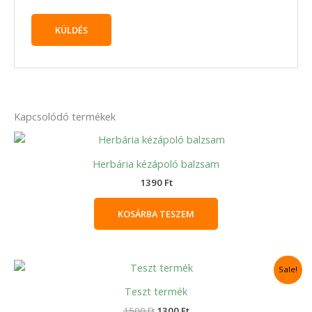
Kapcsolódó termékek
Herbária kézápoló balzsam
1390
Ft
KOSÁRBA TESZEM
Original
Current
Sale!
price
price
was:
is:
Teszt termék
1500 Ft.
1300 Ft.
1500
Ft
1300
Ft