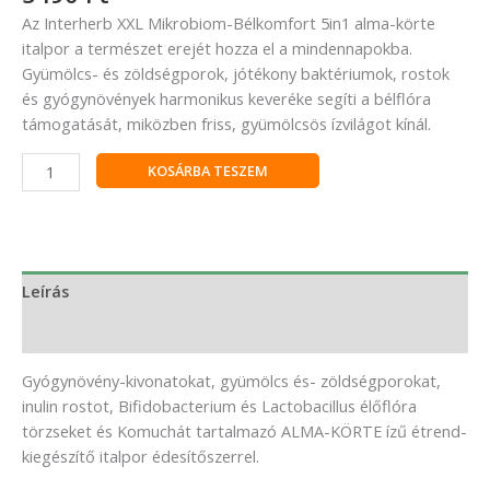
Az Interherb XXL Mikrobiom-Bélkomfort 5in1 alma-körte
italpor a természet erejét hozza el a mindennapokba.
Gyümölcs- és zöldségporok, jótékony baktériumok, rostok
és gyógynövények harmonikus keveréke segíti a bélflóra
támogatását, miközben friss, gyümölcsös ízvilágot kínál.
KOSÁRBA TESZEM
Leírás
Vélemények (0)
Gyógynövény-kivonatokat, gyümölcs és- zöldségporokat,
inulin rostot, Bifidobacterium és Lactobacillus élőflóra
törzseket és Komuchát tartalmazó ALMA-KÖRTE ízű étrend-
kiegészítő italpor édesítőszerrel.