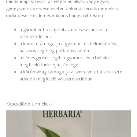
mindennapi stressz, az elégtelen alvás, vagy egyes
gyógyszerek szedése esetén bélrendszerünk megfelelő
működésére érdemes különös hangsúlyt fektetni.
a gyömbér hozzájárul az emésztéshez és a
bélműködéshez
a kamilla támogatja a gyomor- és bélműködést,
hasznos segítség puffadás esetén
az édesgyökér segíti a gyomor- és a bélfalak
megfelelő funkcióját, épségét
a körömvirág támogatja a szervezetet a stresszre
adandó megfelelő válaszreakcióban
Kapcsolódó termékek