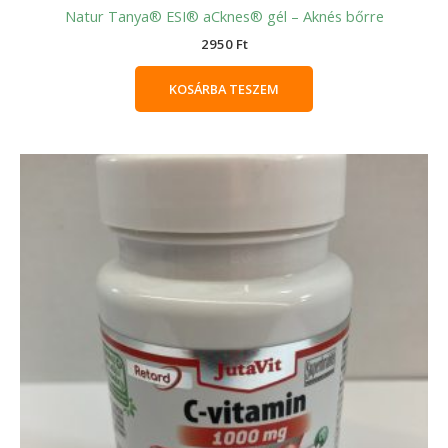
Natur Tanya® ESI® aCknes® gél – Aknés bőrre
2950
Ft
KOSÁRBA TESZEM