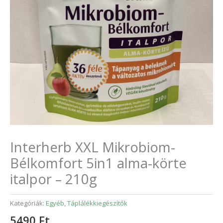
Interherb XXL Mikrobiom-
Bélkomfort 5in1 alma-körte
italpor – 210g
Kategóriák:
Egyéb
,
Táplálékkiegészítők
5490
Ft