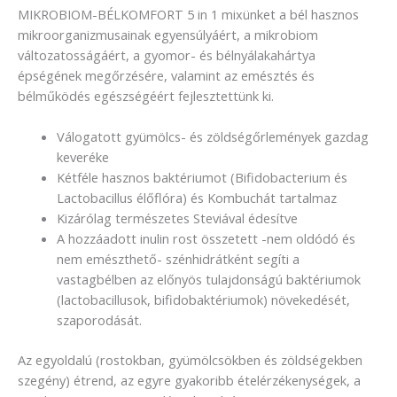
MIKROBIOM-BÉLKOMFORT 5 in 1 mixünket a bél hasznos
mikroorganizmusainak egyensúlyáért, a mikrobiom
változatosságáért, a gyomor- és bélnyálakahártya
épségének megőrzésére, valamint az emésztés és
bélműködés egészségéért fejlesztettünk ki.
Válogatott gyümölcs- és zöldségőrlemények gazdag
keveréke
Kétféle hasznos baktériumot (Bifidobacterium és
Lactobacillus élőflóra) és Kombuchát tartalmaz
Kizárólag természetes Steviával édesítve
A hozzáadott inulin rost összetett -nem oldódó és
nem emészthető- szénhidrátként segíti a
vastagbélben az előnyös tulajdonságú baktériumok
(lactobacillusok, bifidobaktériumok) növekedését,
szaporodását.
Az egyoldalú (rostokban, gyümölcsökben és zöldségekben
szegény) étrend, az egyre gyakoribb ételérzékenységek, a