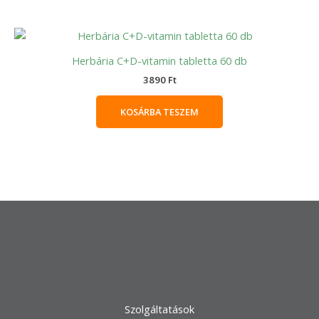
Herbária C+D-vitamin tabletta 60 db
3890
Ft
KOSÁRBA TESZEM
Szolgáltatások