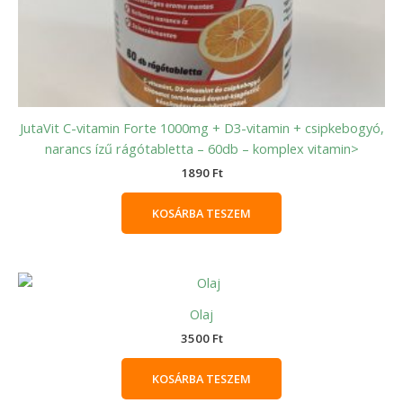
JutaVit C-vitamin Forte 1000mg + D3-vitamin + csipkebogyó,
narancs ízű rágótabletta – 60db – komplex vitamin>
1890
Ft
KOSÁRBA TESZEM
Olaj
3500
Ft
KOSÁRBA TESZEM