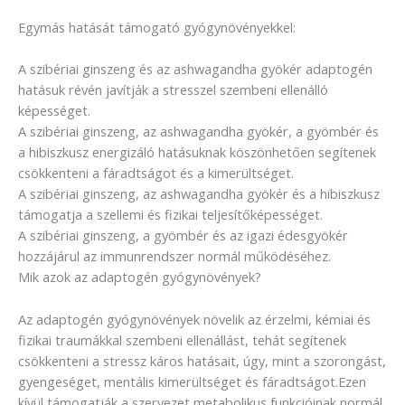
Egymás hatását támogató gyógynövényekkel:
A szibériai ginszeng és az ashwagandha gyökér adaptogén
hatásuk révén javítják a stresszel szembeni ellenálló
képességet.
A szibériai ginszeng, az ashwagandha gyökér, a gyömbér és
a hibiszkusz energizáló hatásuknak köszönhetően segítenek
csökkenteni a fáradtságot és a kimerültséget.
A szibériai ginszeng, az ashwagandha gyökér és a hibiszkusz
támogatja a szellemi és fizikai teljesítőképességet.
A szibériai ginszeng, a gyömbér és az igazi édesgyökér
hozzájárul az immunrendszer normál működéséhez.
Mik azok az adaptogén gyógynövények?
Az adaptogén gyógynövények növelik az érzelmi, kémiai és
fizikai traumákkal szembeni ellenállást, tehát segítenek
csökkenteni a stressz káros hatásait, úgy, mint a szorongást,
gyengeséget, mentális kimerültséget és fáradtságot.Ezen
kívül támogatják a szervezet metabolikus funkcióinak normál