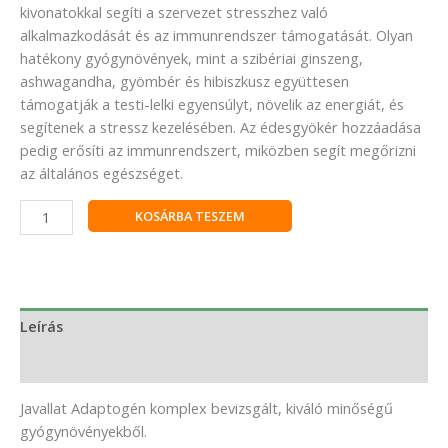
kivonatokkal segíti a szervezet stresszhez való
alkalmazkodását és az immunrendszer támogatását. Olyan
hatékony gyógynövények, mint a szibériai ginszeng,
ashwagandha, gyömbér és hibiszkusz együttesen
támogatják a testi-lelki egyensúlyt, növelik az energiát, és
segítenek a stressz kezelésében. Az édesgyökér hozzáadása
pedig erősíti az immunrendszert, miközben segít megőrizni
az általános egészséget.
KOSÁRBA TESZEM
Leírás
Vélemények (0)
Javallat Adaptogén komplex bevizsgált, kiváló minőségű
gyógynövényekből.