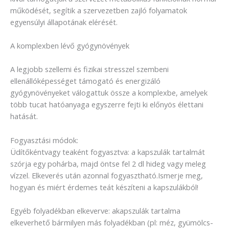
működését, segítik a szervezetben zajló folyamatok
egyensúlyi állapotának elérését.
A komplexben lévő gyógynövények
A legjobb szellemi és fizikai stresszel szembeni
ellenállóképességet támogató és energizáló
gyógynövényeket válogattuk össze a komplexbe, amelyek
több tucat hatóanyaga egyszerre fejti ki előnyös élettani
hatását.
Fogyasztási módok:
Üdítőkéntvagy teaként fogyasztva: a kapszulák tartalmát
szórja egy pohárba, majd öntse fel 2 dl hideg vagy meleg
vízzel. Elkeverés után azonnal fogyasztható.Ismerje meg,
hogyan és miért érdemes teát készíteni a kapszulákból!
Egyéb folyadékban elkeverve: akapszulák tartalma
elkeverhető bármilyen más folyadékban (pl: méz, gyümölcs-