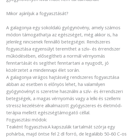
Mikor ajánljuk a fogyasztását?
A galagonya egy sokoldalú gyógynövény, amely számos
módon támogathatja az egészséget, még akkor is, ha
jelenleg nincsenek fennálló betegségei. Rendszeres
fogyasztása egyensúlyt teremthet a szív- és érrendszer
működésében, elősegítheti a normál vérnyomás
fenntartását és segíthet fenntartani a nyugodt, jó
közérzetet a mindennapi élet során.
A galagonya virágos hajtásvég rendszeres fogyasztása
abban az esetben is előnyös lehet, ha valamilyen
gyógynövényt is szeretne használni a szív- és érrendszeri
betegségek, a magas vérnyomás vagy a lelki és szellemi
stressz kezelésére alkalmazott gyógyszeres és életmód-
terápia mellett egészségtámogató céllal.
Fogyasztási módok:
Teaként fogyasztva:A kapszulák tartalmát szórja egy
pohárba, majd öntse fel 2 dl forró, de legalább 50-60 C-os