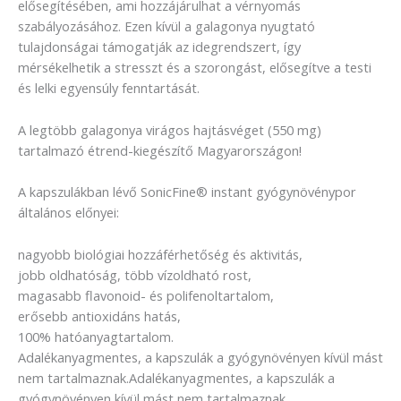
elősegítésében, ami hozzájárulhat a vérnyomás
szabályozásához. Ezen kívül a galagonya nyugtató
tulajdonságai támogatják az idegrendszert, így
mérsékelhetik a stresszt és a szorongást, elősegítve a testi
és lelki egyensúly fenntartását.
A legtöbb galagonya virágos hajtásvéget (550 mg)
tartalmazó étrend-kiegészítő Magyarországon!
A kapszulákban lévő SonicFine® instant gyógynövénypor
általános előnyei:
nagyobb biológiai hozzáférhetőség és aktivitás,
jobb oldhatóság, több vízoldható rost,
magasabb flavonoid- és polifenoltartalom,
erősebb antioxidáns hatás,
100% hatóanyagtartalom.
Adalékanyagmentes, a kapszulák a gyógynövényen kívül mást
nem tartalmaznak.Adalékanyagmentes, a kapszulák a
gyógynövényen kívül mást nem tartalmaznak.