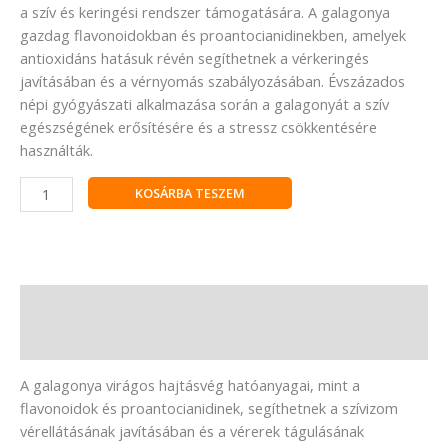
a szív és keringési rendszer támogatására. A galagonya
gazdag flavonoidokban és proantocianidinekben, amelyek
antioxidáns hatásuk révén segíthetnek a vérkeringés
javításában és a vérnyomás szabályozásában. Évszázados
népi gyógyászati alkalmazása során a galagonyát a szív
egészségének erősítésére és a stressz csökkentésére
használták.
KOSÁRBA TESZEM
Leírás
Vélemények (0)
A galagonya virágos hajtásvég hatóanyagai, mint a
flavonoidok és proantocianidinek, segíthetnek a szívizom
vérellátásának javításában és a vérerek tágulásának