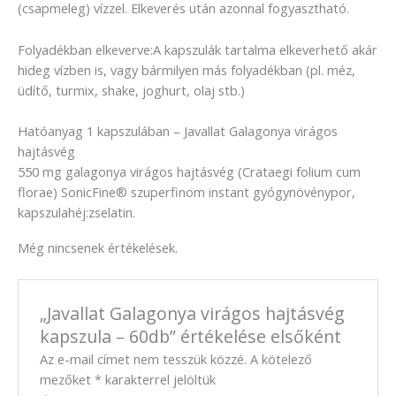
(csapmeleg) vízzel. Elkeverés után azonnal fogyasztható.
Folyadékban elkeverve:A kapszulák tartalma elkeverhető akár
hideg vízben is, vagy bármilyen más folyadékban (pl. méz,
üdítő, turmix, shake, joghurt, olaj stb.)
Hatóanyag 1 kapszulában – Javallat Galagonya virágos
hajtásvég
550 mg galagonya virágos hajtásvég (Crataegi folium cum
florae) SonicFine® szuperfinom instant gyógynövénypor,
kapszulahéj:zselatin.
Még nincsenek értékelések.
„Javallat Galagonya virágos hajtásvég
kapszula – 60db” értékelése elsőként
Az e-mail címet nem tesszük közzé.
A kötelező
mezőket
*
karakterrel jelöltük