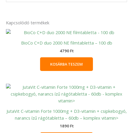
Kapcsolódó termékek
BioCo C+D duo 2000 NE filmtabletta – 100 db
4790
Ft
KOSÁRBA TESZEM
JutaVit C-vitamin Forte 1000mg + D3-vitamin + csipkebogyó,
narancs ízű rágótabletta – 60db – komplex vitamin>
1890
Ft