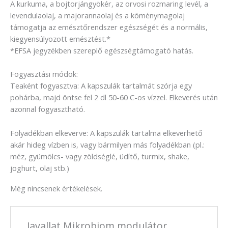
A kurkuma, a bojtorjángyökér, az orvosi rozmaring levél, a
levendulaolaj, a majorannaolaj és a köménymagolaj
támogatja az emésztőrendszer egészségét és a normális,
kiegyensúlyozott emésztést.*
*EFSA jegyzékben szereplő egészségtámogató hatás.
Fogyasztási módok:
Teaként fogyasztva: A kapszulák tartalmát szórja egy
pohárba, majd öntse fel 2 dl 50-60 C-os vízzel. Elkeverés után
azonnal fogyasztható.
Folyadékban elkeverve: A kapszulák tartalma elkeverhető
akár hideg vízben is, vagy bármilyen más folyadékban (pl.:
méz, gyümölcs- vagy zöldséglé, üdítő, turmix, shake,
joghurt, olaj stb.)
Még nincsenek értékelések.
„Javallat Mikrobiom modulátor