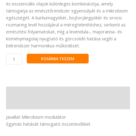
és esszenciális olajok különleges kombinációja, amely
támogatja az emésztőrendszer egyensúlyát és a mikrobiom
egészségét. A kurkumagyökér, bojtorjángyökér és orvosi
rozmaring levél hozzájárul a méregtelenítéshez, serkenti az
emésztési folyamatokat, míg a levendula-, majoranna- és
köménymagolaj nyugtató és görcsoldó hatása segíti a
bélrendszer harmonikus működését.
KOSÁRBA TESZEM
Leírás
Vélemények (0)
Javallat Mikrobiom modulátor
Egymás hatását támogató összetevőkkel: