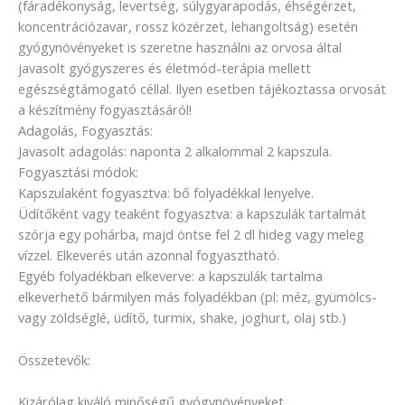
(fáradékonyság, levertség, súlygyarapodás, éhségérzet,
koncentrációzavar, rossz közérzet, lehangoltság) esetén
gyógynövényeket is szeretne használni az orvosa által
javasolt gyógyszeres és életmód-terápia mellett
egészségtámogató céllal. Ilyen esetben tájékoztassa orvosát
a készítmény fogyasztásáról!
Adagolás, Fogyasztás:
Javasolt adagolás: naponta 2 alkalommal 2 kapszula.
Fogyasztási módok:
Kapszulaként fogyasztva: bő folyadékkal lenyelve.
Üdítőként vagy teaként fogyasztva: a kapszulák tartalmát
szórja egy pohárba, majd öntse fel 2 dl hideg vagy meleg
vízzel. Elkeverés után azonnal fogyasztható.
Egyéb folyadékban elkeverve: a kapszulák tartalma
elkeverhető bármilyen más folyadékban (pl: méz, gyümölcs-
vagy zöldséglé, üdítő, turmix, shake, joghurt, olaj stb.)
Összetevők:
Kizárólag kiváló minőségű gyógynövényeket.