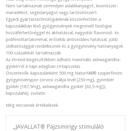
Nem tartalmaznak semmilyen adalékanyagot, kivonószer-
maradékot, segédanyagot vagy tartósítószert.
Egyedi gyártástechnológiánknak köszönhetően a
kapszulákban lévő gyógynövények megnövelt biológiai
hozzáférhetőséggel és aktivitással, nagyobb flavonoid- és
polifenoltartalommal, erősebb antioxidáns hatással, jobb
oldhatósággal rendelkeznek és a gyógynövény hatóanyagok
100 százalékát tartalmazzák.
Az étrend-kiegészítőkben adható maximális ashwagandha-
gyökérrel a napi adagban (4 kapszula).
Összetevők: kapszulánként 500 mg NaturMill® szuperfinom
gyógynövénypor (orvosi zsálya levél [250 mg], gyömbér
gyökér [187,5mg], ashwagandha gyökér [62,5 mg]),
kapszulahéj: zselatin.
Még nincsenek értékelések.
„JAVALLAT® Pajzsmirigy stimuláló