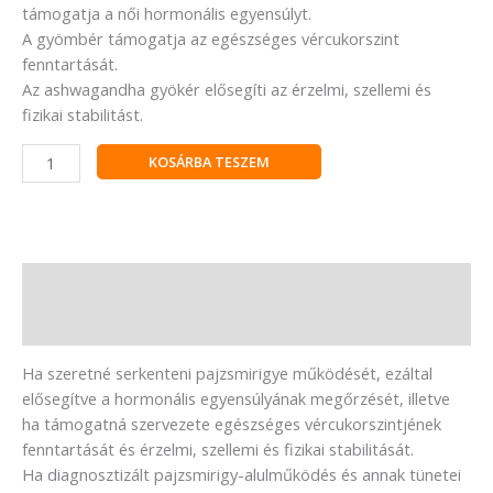
támogatja a női hormonális egyensúlyt.
A gyömbér támogatja az egészséges vércukorszint
fenntartását.
Az ashwagandha gyökér elősegíti az érzelmi, szellemi és
fizikai stabilitást.
KOSÁRBA TESZEM
Leírás
Vélemények (0)
Ha szeretné serkenteni pajzsmirigye működését, ezáltal
elősegítve a hormonális egyensúlyának megőrzését, illetve
ha támogatná szervezete egészséges vércukorszintjének
fenntartását és érzelmi, szellemi és fizikai stabilitását.
Ha diagnosztizált pajzsmirigy-alulműködés és annak tünetei