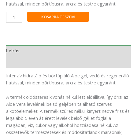
hatással, minden bőrtípusra, arcra és testre egyaránt.
KOSÁRBA TESZEM
Leírás
Vélemények (0)
Intenzív hidratáló és bőrtápláló Aloe gél, védő és regeneráló
hatással, minden bőrtípusra, arcra és testre egyaránt.
A termék oldószeres kivonás nélkül lett előállítva, így őrizi az
Aloe Vera levelének belső géljében található szerves
alkotóelemeket. A termék szűrés nélkül kinyert nedve friss és
legalább 5 éven át érett levelek belső géljét foglalja
magában, víz, cukor vagy alkohol hozzáadása nélkül. Az
összetevők természetesek és módosítatlanok maradnak,