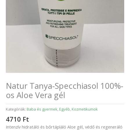
Natur Tanya-Specchiasol 100%-
os Aloe Vera gél
Kategóriák:
Baba és gyermek
,
Egyéb
,
Kozmetikumok
4710
Ft
Intenzív hidratáló és bőrtápláló Aloe gél, védő és regeneráló