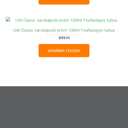
UW Classic sarokápoló krém 100ml Teafaolajos tubus
899
Ft
KOSÁRBA TESZEM