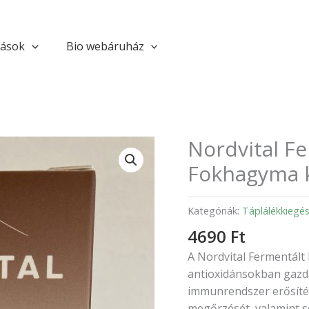
tások
Bio webáruház
Nordvital F
Nordvital
Fermentált
Fokhagyma k
Fekete
Fokhagyma
Kategóriák:
Táplálékkiegés
kapszula
–
4690
Ft
60db
A Nordvital Fermentál
mennyiség
antioxidánsokban gazd
immunrendszer erősítés
megőrzését, valamint se