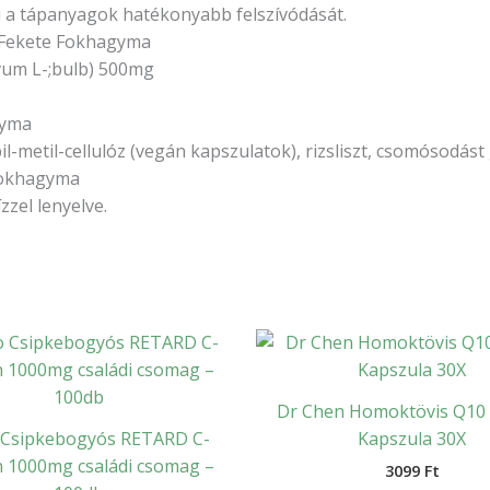
i a tápanyagok hatékonyabb felszívódását.
 Fekete Fokhagyma
vum L-;bulb) 500mg
gyma
-metil-cellulóz (vegán kapszulatok), rizsliszt, csomósodást
 Fokhagyma
zzel lenyelve.
Dr Chen Homoktövis Q10
 Csipkebogyós RETARD C-
Kapszula 30X
n 1000mg családi csomag –
3099
Ft