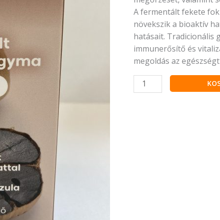
A fermentált fekete fo
növekszik a bioaktív h
hatásait. Tradicionális
immunerősítő és vitaliz
megoldás az egészség
KO