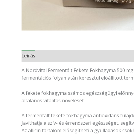
Leírás
Vélemények (0)
A Nordvital Fermentált Fekete Fokhagyma 500 mg 
fermentációs folyamatán keresztül előállított t
A fekete fokhagyma számos egészségügyi előnnyel 
általános vitalitás növelését.
A fermentált fekete fokhagyma antioxidáns tulaj
Javíthatja a szív- és érrendszeri egészséget, segítv
Az allicin tartalom elősegítheti a gyulladások csök