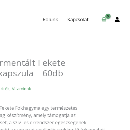
Fokhagyma
kapszula
–
Rólunk
Kapcsolat
60db
mennyiség
ermentált Fekete
apszula – 60db
zítők
,
Vitaminok
t Fekete Fokhagyma egy természetes
ag készítmény, amely támogatja az
ét, a szív- és érrendszer egészségének
gíti a szervezet gyulladáscsökkentő folyamatait.