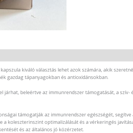
kapszula kiváló választás lehet azok számára, akik szeret
ermék gazdag tápanyagokban és antioxidánsokban.
járhat, beleértve az immunrendszer támogatását, a szív- é
donságai támogatják az immunrendszer egészségét, segítve
e a koleszterinszint optimalizálását és a vérkeringés javításá
kentését és az általános jó közérzetet.