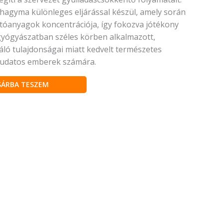
khagyma különleges eljárással készül, amely során
atóanyagok koncentrációja, így fokozva jótékony
 gyógyászatban széles körben alkalmazott,
áló tulajdonságai miatt kedvelt természetes
tudatos emberek számára.
SÁRBA TESZEM