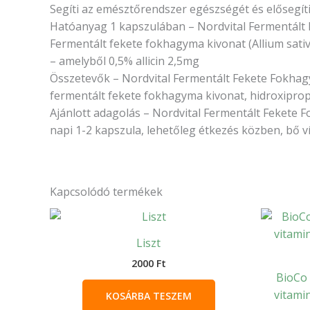
Segíti az emésztőrendszer egészségét és elősegít
Hatóanyag 1 kapszulában – Nordvital Fermentált
Fermentált fekete fokhagyma kivonat (Allium sati
– amelyből 0,5% allicin 2,5mg
Összetevők – Nordvital Fermentált Fekete Fokha
fermentált fekete fokhagyma kivonat, hidroxipropil
Ajánlott adagolás – Nordvital Fermentált Fekete
napi 1-2 kapszula, lehetőleg étkezés közben, bő ví
Kapcsolódó termékek
Liszt
2000
Ft
BioCo
vitami
KOSÁRBA TESZEM