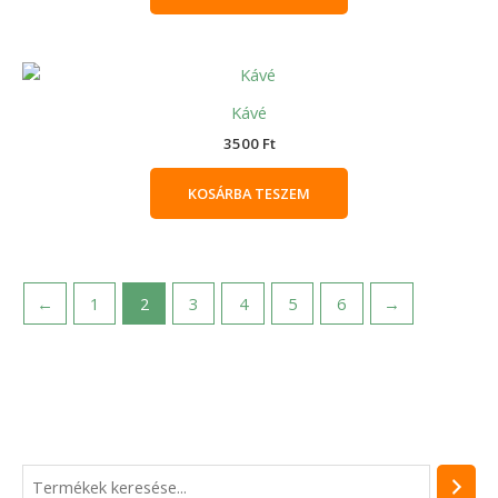
Kávé
3500
Ft
KOSÁRBA TESZEM
←
1
2
3
4
5
6
→